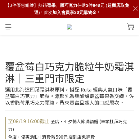
【3件優惠組🎁】熱銷
莓果
、
黑巧克力
任選
3
件
649
元 (
超商店取免
運
) ! 首次
加入會員享30元購物金
!
覆盆莓白巧克力脆粒牛奶霜淇
淋｜三重門市限定
選用北海道四葉霜淇淋原料，搭配 Ruta 經典人氣口味「覆
盆莓白巧克力」脆粒。濃郁乳香與酸甜覆盆莓果香交織，佐
以香脆莓果巧克力顆粒，帶來豐富且迷人的口感層次。
至
08/19 16:00
截止
全店，七夕情人節滿額贈 (單顆杜拜巧克
力)
全店，優惠活動 | 消費滿 590元 店到店免運費