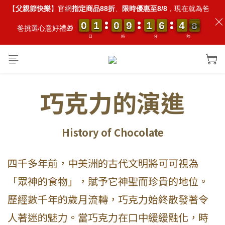
【
父親節快樂
】官網
指定商品88折
、
限時優惠至8/8
，現在就為爸
0
0
0
0
1
1
1
1
0
0
0
0
9
9
9
9
1
1
1
1
6
6
6
6
4
4
4
4
0
0
7
7
7
7
爸挑選心意好禮🎁
日
時
分
秒
巧克力的演進
History of Chocolate
四千多年前，中美洲的古代文明將可可視為
「眾神的食物」，賦予它神聖而珍貴的地位。
歷經數千年的歲月流轉，巧克力始終散發著令
人著迷的魅力。當巧克力在口中緩緩融化，時