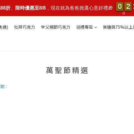
0
0
2
2
0
0
2
2
88折
、
限時優惠至8/8
，現在就為爸爸挑選心意好禮🎁
日
免運)
杜拜巧克力
💙父親節巧克力
送禮專區
無糖與75%以上
萬 聖 節 精 選