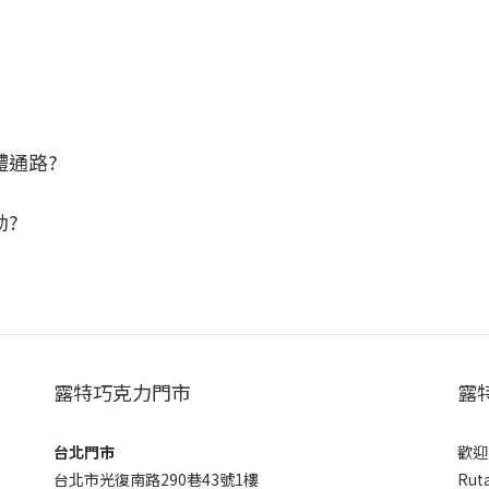
體通路?
動?
露特巧克力門市
露
台北門市
歡迎加
台北市光復南路290巷43號1樓
Rut