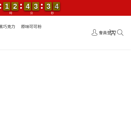
1
1
2
2
4
4
3
3
3
3
0
3
1
1
2
2
4
4
3
3
3
3
0
4
4
時
分
秒
黑巧克力
原味可可粉
會員登入