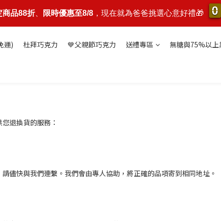
0
0
0
0
定商品88折
、
限時優惠至8/8
，現在就為爸爸挑選心意好禮🎁
免運)
杜拜巧克力
💙父親節巧克力
送禮專區
無糖與75%以上
供您退換貨的服務：
，請儘快與我們連繫。我們會由專人協助，將正確的品項寄到相同地址。