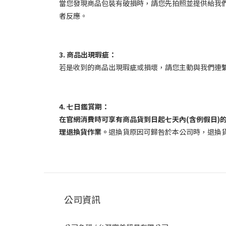
當您發現商品包裝有破損時，請您先拍照並提供給我
者反應。
3. 商品出現瑕疵：
若是收到的商品出現瑕疵或損壞，請您主動與我們連
4. 七日鑑賞期：
在官網消費時可享有商品貨到日起七天內(含例假日)
理退換貨作業。
退換貨原因可歸咎於本公司時，退換
公司資訊