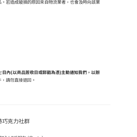
品。若造成破損的原因來自物流業者，也會及時向該業
七日內(以商品簽收日或郵戳為憑)主動通知我們，以辦
件，請勿直接退回。
特巧克力社群