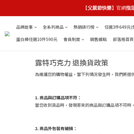
【
父親節快樂
】官網
指
品牌故事
全系列商品
熱銷排行榜
任選3件649元(
蛋白棒任選10件590元
會員制度
銷售據點
部落格首頁
露特巧克力 退換貨政策
為維護您的購物權益，當下列情況發生時，我們將提
1. 商品與訂購品項不符：
當您收到貨品時，發現寄來的商品與訂購品項不符時
2. 商品外包裝有破損：