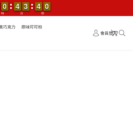
0
0
4
4
3
3
4
4
0
0
0
0
0
4
4
3
3
4
4
0
0
0
時
分
秒
黑巧克力
原味可可粉
會員登入